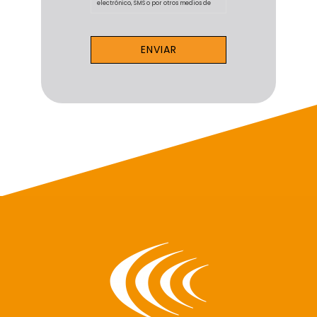
electrónico, SMS o por otros medios de
comunicación electrónica equivalentes,
siempre y cuando el interesado haya
consentido el tratamiento de sus datos
personales para esta finalidad.
Legitimación: Consentimiento prestado
por el interesado. Destinatarios: No se
cederán datos a terceros, salvo en los
supuestos en los que se haga por
obligación legal. Derechos: Tienes
derecho a acceder, rectificar y suprimir
tus datos, así como otros derechos,
indicados en la información adicional
que puedes ejercer en la dirección de
correo electrónico
lopd@geotecniaconsultores.com. Puede
consultar de forma detallada nuestra
política de protección de datos en las
cláusulas de la Política de Privacidad.