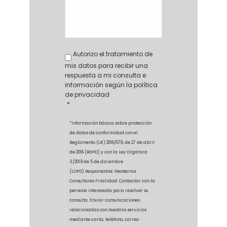
Política
Autorizo el tratamiento de
de
mis datos para recibir una
privacidad
*
respuesta a mi consulta e
información según la política
de privacidad
*
*Información básica sobre protección
de datos de conformidad con el
Reglamento (UE) 2016/679, de 27 de abril
de 2016 (RGPD) y con la Ley Orgánica
3/2018 de 5 de diciembre
(LOPD).Responsable: Geotecnia
Consultores Finalidad: Contactar con la
persona interesada para resolver su
consulta. Enviar comunicaciones
relacionadas con nuestros servicios
mediante carta, teléfono, correo